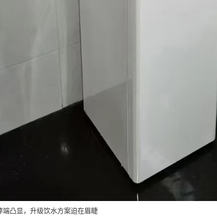
弊端凸显，升级饮水方案迫在眉睫