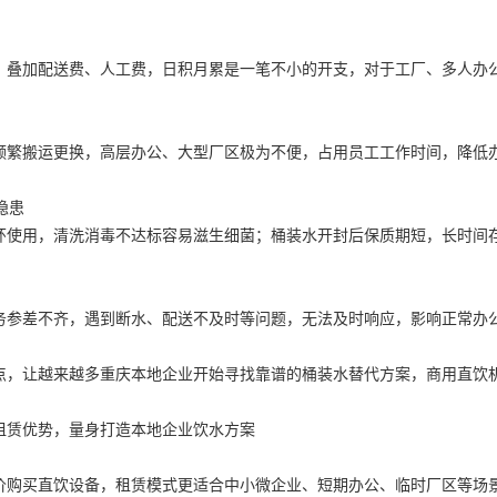
，叠加配送费、人工费，日积月累是一笔不小的开支，对于工厂、多人办
频繁搬运更换，高层办公、大型厂区极为不便，占用员工工作时间，降低
隐患
环使用，清洗消毒不达标容易滋生细菌；桶装水开封后保质期短，长时间
务参差不齐，遇到断水、配送不及时等问题，无法及时响应，影响正常办
点，让越来越多重庆本地企业开始寻找靠谱的桶装水替代方案，商用直饮
租赁优势，量身打造本地企业饮水方案
价购买直饮设备，租赁模式更适合中小微企业、短期办公、临时厂区等场