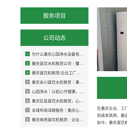
服务项目
公司动态
为什么重庆心园净水设备有限公司，直饮水机租赁租金会比同行更低？
1
重庆直饮水机租赁公司｜覆盖贵阳成都宜宾多城市商用饮水服务
2
重庆直饮机租赁/企业工厂办公室优选
3
重庆永川直饮水机租赁｜重庆心园净水：专业全托管，健康好水省心选
4
心园净水｜以初心守健康，用专业护万家，五一服务不打烊
5
重庆区县直饮水机租赁，心园净水全覆盖！
6
在重庆企业、工
全域布局深耕服务｜重庆心园净水直饮水机租赁业务覆盖江津、璧山、合川、永川，火热招募本地售后人员
7
但成本高昂、搬
重庆商用直饮机租赁：企业替代桶装水省心省钱解决方案
8
如今，重庆直饮