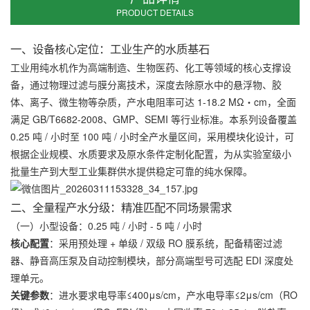
PRODUCT DETAILS
一、设备核心定位：工业生产的水质基石
工业用纯水机作为高端制造、生物医药、化工等领域的核心支撑设
备，通过物理过滤与膜分离技术，深度去除原水中的悬浮物、胶
体、离子、微生物等杂质，产水电阻率可达 1-18.2 MΩ・cm，全面
满足 GB/T6682-2008、GMP、SEMI 等行业标准。本系列设备覆盖 
0.25 吨 / 小时至 100 吨 / 小时全产水量区间，采用模块化设计，可
根据企业规模、水质要求及原水条件定制化配置，为从实验室级小
批量生产到大型工业集群供水提供稳定可靠的纯水保障。
二、全量程产水分级：精准匹配不同场景需求
（一）小型设备：0.25 吨 / 小时 - 5 吨 / 小时
核心配置
：采用预处理 + 单级 / 双级 RO 膜系统，配备精密过滤
器、静音高压泵及自动控制模块，部分高端型号可选配 EDI 深度处
理单元。
关键参数
：进水要求电导率≤400μs/cm，产水电导率≤2μs/cm（RO