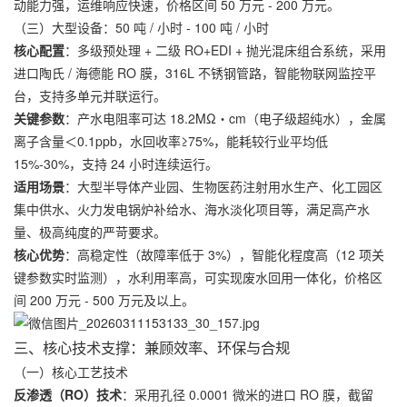
动能力强，运维响应快速，价格区间 50 万元 - 200 万元。
（三）大型设备：50 吨 / 小时 - 100 吨 / 小时
核心配置
：多级预处理 + 二级 RO+EDI + 抛光混床组合系统，采用
进口陶氏 / 海德能 RO 膜，316L 不锈钢管路，智能物联网监控平
台，支持多单元并联运行。
关键参数
：产水电阻率可达 18.2MΩ・cm（电子级超纯水），金属
离子含量＜0.1ppb，水回收率≥75%，能耗较行业平均低
15%-30%，支持 24 小时连续运行。
适用场景
：大型半导体产业园、生物医药注射用水生产、化工园区
集中供水、火力发电锅炉补给水、海水淡化项目等，满足高产水
量、极高纯度的严苛要求。
核心优势
：高稳定性（故障率低于 3%），智能化程度高（12 项关
键参数实时监测），水利用率高，可实现废水回用一体化，价格区
间 200 万元 - 500 万元及以上。
三、核心技术支撑：兼顾效率、环保与合规
（一）核心工艺技术
反渗透（RO）技术
：采用孔径 0.0001 微米的进口 RO 膜，截留