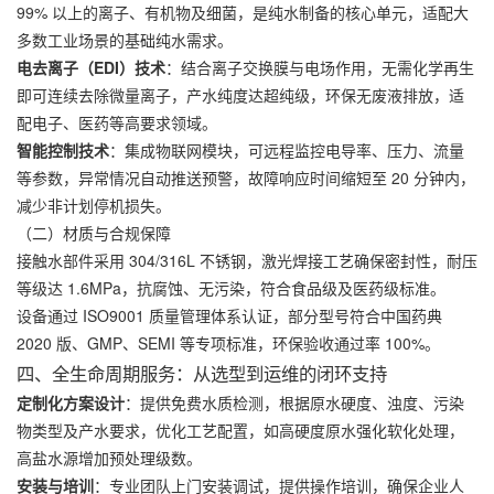
99% 以上的离子、有机物及细菌，是纯水制备的核心单元，适配大
多数工业场景的基础纯水需求。
电去离子（EDI）技术
：结合离子交换膜与电场作用，无需化学再生
即可连续去除微量离子，产水纯度达超纯级，环保无废液排放，适
配电子、医药等高要求领域。
智能控制技术
：集成物联网模块，可远程监控电导率、压力、流量
等参数，异常情况自动推送预警，故障响应时间缩短至 20 分钟内，
减少非计划停机损失。
（二）材质与合规保障
接触水部件采用 304/316L 不锈钢，激光焊接工艺确保密封性，耐压
等级达 1.6MPa，抗腐蚀、无污染，符合食品级及医药级标准。
设备通过 ISO9001 质量管理体系认证，部分型号符合中国药典
2020 版、GMP、SEMI 等专项标准，环保验收通过率 100%。
四、全生命周期服务：从选型到运维的闭环支持
定制化方案设计
：提供免费水质检测，根据原水硬度、浊度、污染
物类型及产水要求，优化工艺配置，如高硬度原水强化软化处理，
高盐水源增加预处理级数。
安装与培训
：专业团队上门安装调试，提供操作培训，确保企业人