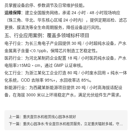
员掌握设备启停、参数调节及日常维护技能。
运维保障
：建立全国服务网络，承诺 24 小时 - 48 小时现场响应
（珠三角、华北、华东核心区域 24 小时内），提供定期巡检、滤芯
更换、膜清洗等全生命周期服务，降低设备运行风险。
五、行业应用案例：覆盖多领域标杆项目
电子行业：为长三角电子产业园提供 30 吨 / 小时超纯水设备，产水
金属离子含量＜0.1ppb，保障芯片制造工艺稳定性。
医药行业：为河北某制药企业配置 18 吨 / 小时医药纯水设备，产水
电阻率≥15MΩ・cm，通过 GMP 认证审核。
化工行业：为浙江某化工企业打造 80 吨 / 小时废水回用 + 纯水一体
化系统，COD 去除率 95%+，水回收率达 85%。
新能源行业：为西藏某新能源项目提供 20 吨 / 小时高海拔适配设
备，在海拔 3000 米以上环境稳定产水，满足光伏组件生产需求。
上一篇：
重庆直饮水机租赁找心园净水就好
下一篇：
重庆心园净水:专业直饮水机租赁服务，立足重庆辐射多城，守护全民健康饮水