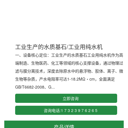
工业生产的水质基石/工业用纯水机
一、设备核心定位：工业生产的水质基石工业用纯水机作为高
端制造、生物医药、化工等领域的核心支撑设备，通过物理过
滤与膜分离技术，深度去除原水中的悬浮物、胶体、离子、微
生物等杂质，产水电阻率可达1-18.2MΩ・cm，全面满足
GB/T6682-2008、G...
立即咨询
咨询电话:1 7 3 2 3 9 7 6 2 6 5
产品详情