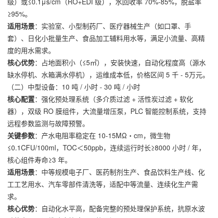
级）或≤0.1μs/cm（RO+EDI 级），水回收率 70%-85%，脱盐率
≥95%。
适用场景
：实验室、小型制药厂、医疗器械生产（如口罩、手
套）、日化小批量生产、食品加工辅料用水等，满足小流量、高精
度的用水需求。
核心优势
：占地面积小（≤5㎡），安装快速，自动化程度高（源水
缺水停机、水箱满水停机），运维成本低，价格区间 5 千 - 5万元。
（二）中型设备：10 吨 / 小时 - 30 吨 / 小时
核心配置
：强化预处理系统（多介质过滤 + 活性炭过滤 + 软化
器），双级 RO 膜组件，大流量增压泵，PLC 智能控制系统，支持
远程参数监测与故障预警。
关键参数
：产水电阻率稳定在 10-15MΩ・cm，微生物
≤0.1CFU/100ml，TOC＜50ppb，连续运行时长≥8000 小时 / 年，
核心组件寿命≥3 年。
适用场景
：中等规模电子厂、医药制剂生产、食品饮料生产线、化
工工艺用水、汽车零部件清洗等，适配中等流量、连续化生产需
求。
核心优势
：自动化水平高，配备完整的预处理保护系统，抗原水波